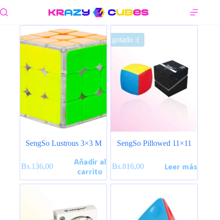
Saltar
al
contenido
Agotado :(
SengSo Lustrous 3×3 M
SengSo Pillowed 11×11
Añadir al
Leer más
Bs.
136,00
Bs.
816,00
carrito