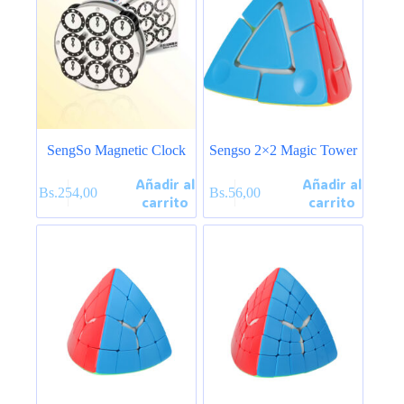
SengSo Magnetic Clock
Sengso 2×2 Magic Tower
Añadir al
Añadir al
Bs.
254,00
Bs.
56,00
carrito
carrito