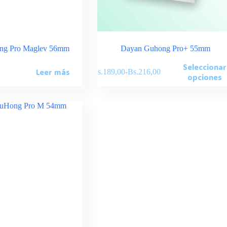
ng Pro Maglev 56mm
Dayan Guhong Pro+ 55mm
Este
Seleccionar
Leer más
Bs.
189,00
-
Bs.
216,00
producto
Rango
opciones
tiene
de
múltiples
precios:
variantes.
desde
Las
Bs.189,00
opciones
hasta
se
Bs.216,00
pueden
elegir
en
la
página
de
producto