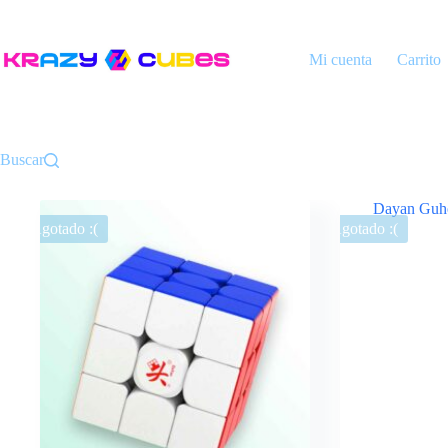
Saltar
al
contenido
Mi cuenta
Carrito
Buscar
Agotado :(
Agotado :(