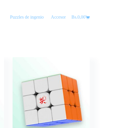
Puzzles de ingenio
Accesorios
Bs.
0,00
Lubricantes
Carro
de
compra