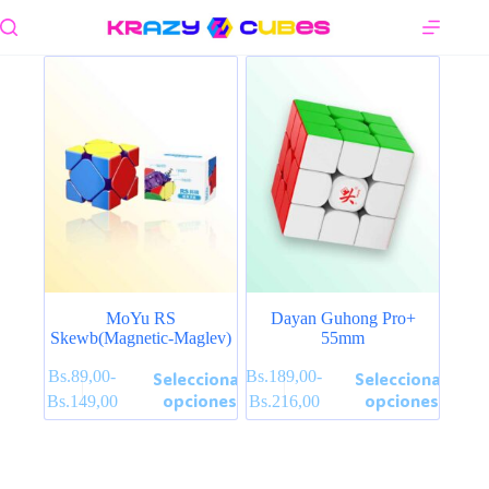
Saltar
al
contenido
MoYu RS
Dayan Guhong Pro+
Skewb(Magnetic-Maglev)
55mm
Este
Este
Bs.
89,00
-
Bs.
189,00
-
Seleccionar
Seleccionar
producto
producto
Rango
Rango
opciones
opciones
Bs.
149,00
Bs.
216,00
tiene
tiene
de
de
múltiples
múltiples
precios:
precios:
variantes.
variantes.
desde
desde
Las
Las
Bs.89,00
Bs.189,00