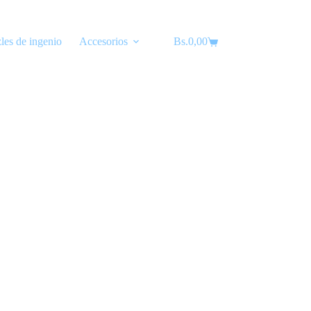
les de ingenio
Accesorios
Bs.
Lubricantes
0,00
Carro
de
compra