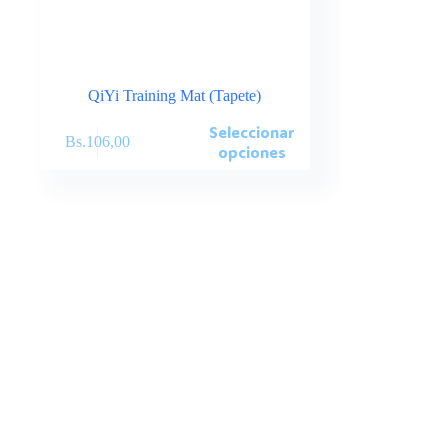
QiYi Training Mat (Tapete)
Este
Seleccionar
Bs.
106,00
producto
opciones
tiene
múltiples
variantes.
Las
opciones
se
pueden
elegir
en
la
página
de
producto