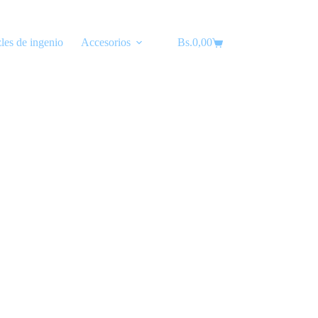
les de ingenio
Accesorios
Bs.
Lubricantes
0,00
Carro
de
compra