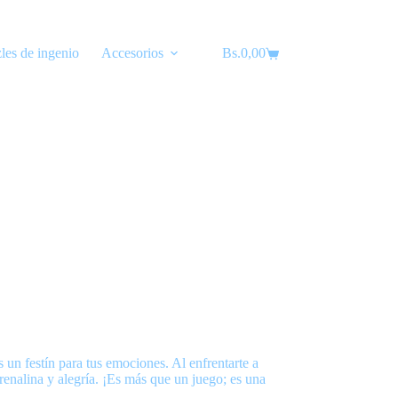
les de ingenio
Accesorios
Bs.
Lubricantes
0,00
Carro
de
compra
s un festín para tus emociones. Al enfrentarte a
renalina y alegría. ¡Es más que un juego; es una