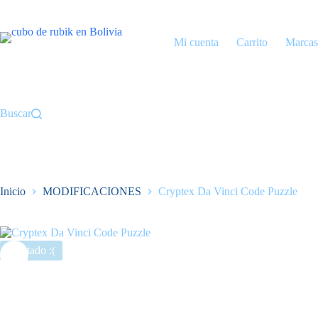
Saltar
al
contenido
Mi cuenta
Carrito
Marcas
Buscar
Inicio
MODIFICACIONES
Cryptex Da Vinci Code Puzzle
Agotado :(