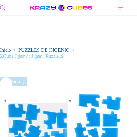
Saltar
al
contenido
Inicio
PUZZLES DE INGENIO
ZCube Jigsaw : Jigsaw Puzzle19
Agotado :(