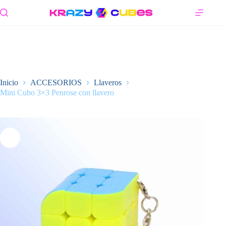
Saltar
al
contenido
Inicio
ACCESORIOS
Llaveros
Mini Cubo 3×3 Penrose con llavero