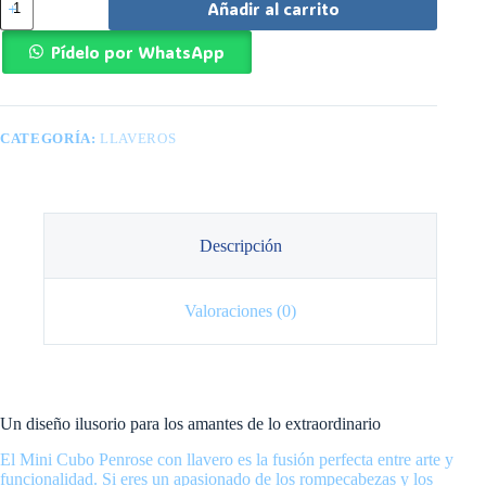
Añadir al carrito
Cubo
3x3
Penrose
Pídelo por WhatsApp
con
llavero
cantidad
CATEGORÍA:
LLAVEROS
Descripción
Valoraciones (0)
Un diseño ilusorio para los amantes de lo extraordinario
El Mini Cubo Penrose con llavero es la fusión perfecta entre arte y
funcionalidad. Si eres un apasionado de los rompecabezas y los