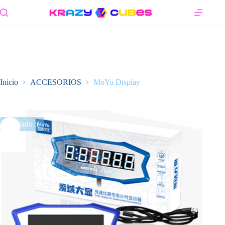
Saltar
al
contenido
Inicio
ACCESORIOS
MoYu Display
Agotado :(