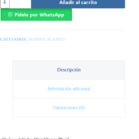
Añadir al carrito
Clover
Plus
Cube
Pídelo por WhatsApp
cantidad
CATEGORÍA:
MODIFICACIONES
Descripción
Información adicional
Valoraciones (0)