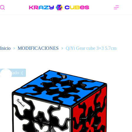
Saltar
al
contenido
Inicio
MODIFICACIONES
QiYi Gear cube 3×3 5.7cm
Agotado :(