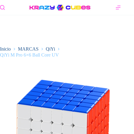
Saltar
al
contenido
Inicio
MARCAS
QiYi
QiYi M Pro 6×6 Ball Core UV