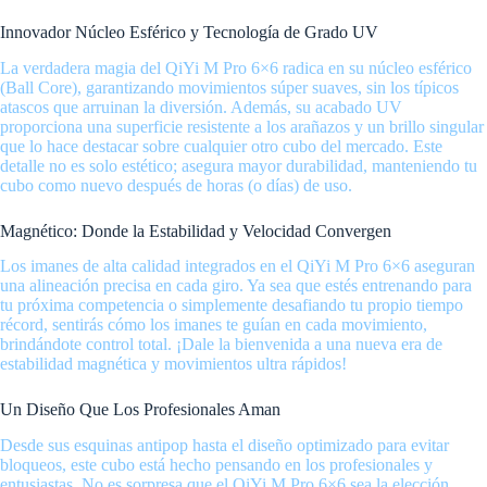
Innovador Núcleo Esférico y Tecnología de Grado UV
La verdadera magia del QiYi M Pro 6×6 radica en su núcleo esférico
(Ball Core), garantizando movimientos súper suaves, sin los típicos
atascos que arruinan la diversión. Además, su acabado UV
proporciona una superficie resistente a los arañazos y un brillo singular
que lo hace destacar sobre cualquier otro cubo del mercado. Este
detalle no es solo estético; asegura mayor durabilidad, manteniendo tu
cubo como nuevo después de horas (o días) de uso.
Magnético: Donde la Estabilidad y Velocidad Convergen
Los imanes de alta calidad integrados en el QiYi M Pro 6×6 aseguran
una alineación precisa en cada giro. Ya sea que estés entrenando para
tu próxima competencia o simplemente desafiando tu propio tiempo
récord, sentirás cómo los imanes te guían en cada movimiento,
brindándote control total. ¡Dale la bienvenida a una nueva era de
estabilidad magnética y movimientos ultra rápidos!
Un Diseño Que Los Profesionales Aman
Desde sus esquinas antipop hasta el diseño optimizado para evitar
bloqueos, este cubo está hecho pensando en los profesionales y
entusiastas. No es sorpresa que el QiYi M Pro 6×6 sea la elección