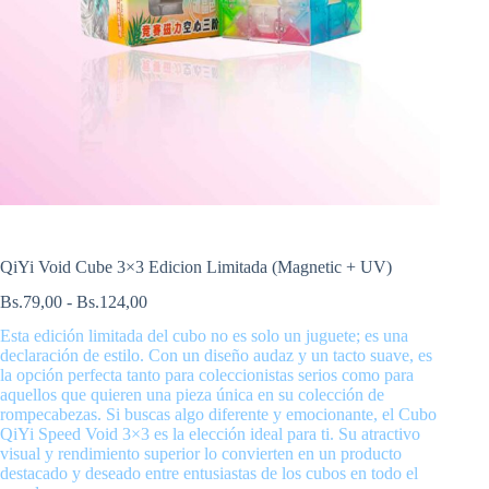
QiYi Void Cube 3×3 Edicion Limitada (Magnetic + UV)
Rango
Bs.
79,00
-
Bs.
124,00
de
Esta edición limitada del cubo no es solo un juguete; es una
precios:
declaración de estilo. Con un diseño audaz y un tacto suave, es
desde
la opción perfecta tanto para coleccionistas serios como para
Bs.79,00
aquellos que quieren una pieza única en su colección de
hasta
rompecabezas. Si buscas algo diferente y emocionante, el Cubo
Bs.124,00
QiYi Speed Void 3×3 es la elección ideal para ti. Su atractivo
visual y rendimiento superior lo convierten en un producto
destacado y deseado entre entusiastas de los cubos en todo el