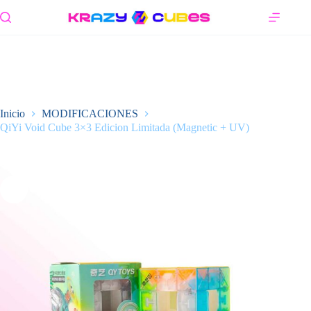
Saltar
al
contenido
Inicio
MODIFICACIONES
QiYi Void Cube 3×3 Edicion Limitada (Magnetic + UV)