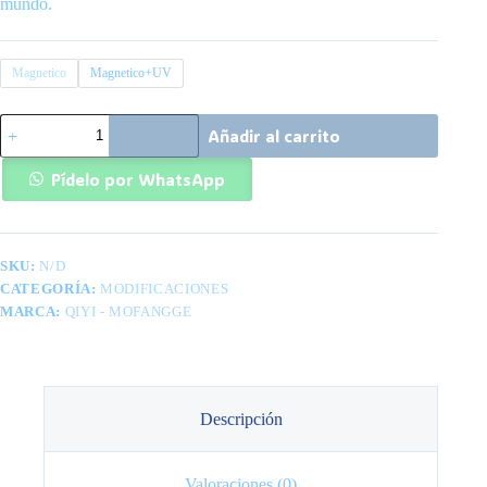
mundo.
Magnetico
Magnetico+UV
QiYi
Añadir al carrito
Void
Cube
3×3
Pídelo por WhatsApp
Edicion
Limitada
(Magnetic
+
SKU:
N/D
UV)
cantidad
CATEGORÍA:
MODIFICACIONES
MARCA:
QIYI - MOFANGGE
Descripción
Valoraciones (0)