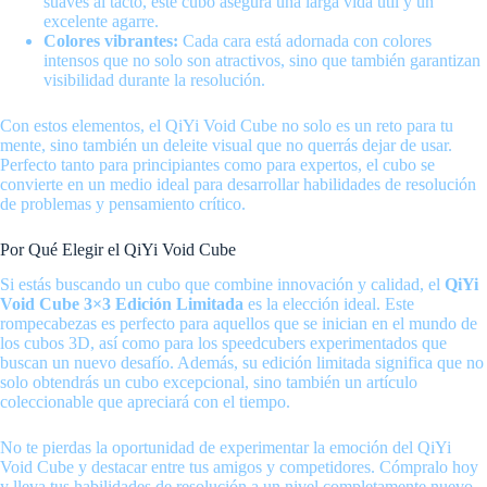
suaves al tacto, este cubo asegura una larga vida útil y un
excelente agarre.
Colores vibrantes:
Cada cara está adornada con colores
intensos que no solo son atractivos, sino que también garantizan
visibilidad durante la resolución.
Con estos elementos, el QiYi Void Cube no solo es un reto para tu
mente, sino también un deleite visual que no querrás dejar de usar.
Perfecto tanto para principiantes como para expertos, el cubo se
convierte en un medio ideal para desarrollar habilidades de resolución
de problemas y pensamiento crítico.
Por Qué Elegir el QiYi Void Cube
Si estás buscando un cubo que combine innovación y calidad, el
QiYi
Void Cube 3×3 Edición Limitada
es la elección ideal. Este
rompecabezas es perfecto para aquellos que se inician en el mundo de
los cubos 3D, así como para los speedcubers experimentados que
buscan un nuevo desafío. Además, su edición limitada significa que no
solo obtendrás un cubo excepcional, sino también un artículo
coleccionable que apreciará con el tiempo.
No te pierdas la oportunidad de experimentar la emoción del QiYi
Void Cube y destacar entre tus amigos y competidores. Cómpralo hoy
y lleva tus habilidades de resolución a un nivel completamente nuevo.