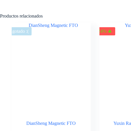
Productos relacionados
Agotado :(
-24% 🎄
DianSheng Magnetic FTO
Yuxin Ra