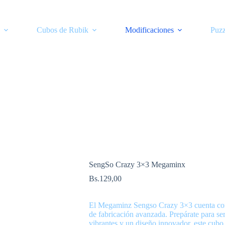
Cubos de Rubik
Modificaciones
Puzz
SengSo Crazy 3×3 Megaminx
Bs.
129,00
El Megaminz Sengso Crazy 3×3 cuenta con u
de fabricación avanzada. Prepárate para se
vibrantes y un diseño innovador, este cubo