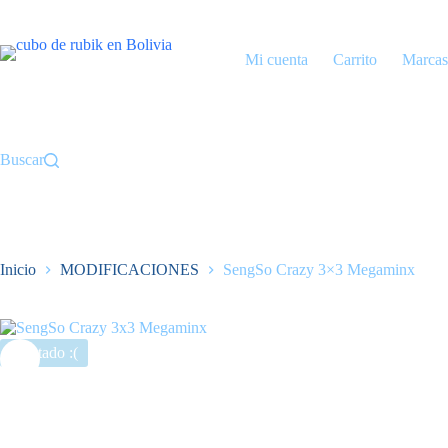
Saltar
al
contenido
Mi cuenta
Carrito
Marcas
Buscar
Inicio
MODIFICACIONES
SengSo Crazy 3×3 Megaminx
Agotado :(