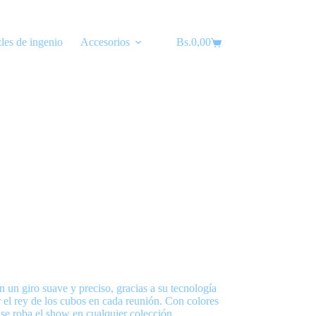
les de ingenio
Accesorios
Bs.
Lubricantes
0,00
Carro
de
compra
n giro suave y preciso, gracias a su tecnología
r el rey de los cubos en cada reunión. Con colores
 se roba el show en cualquier colección.