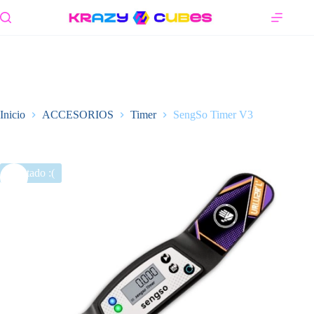
Saltar
al
contenido
Inicio
ACCESORIOS
Timer
SengSo Timer V3
Agotado :(