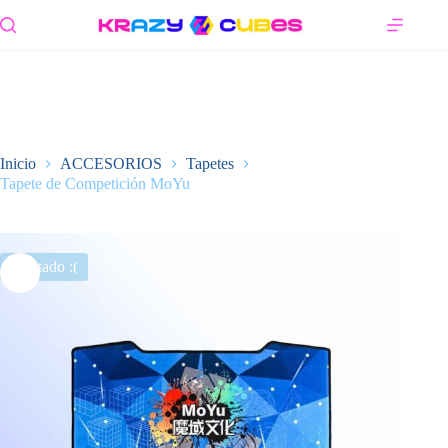
Saltar
al
contenido
Inicio
ACCESORIOS
Tapetes
Tapete de Competición MoYu
Agotado :(