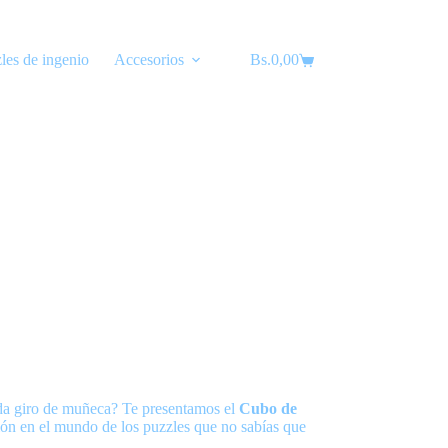
les de ingenio
Accesorios
Bs.
Lubricantes
0,00
Carro
de
compra
cada giro de muñeca? Te presentamos el
Cubo de
ón en el mundo de los puzzles que no sabías que