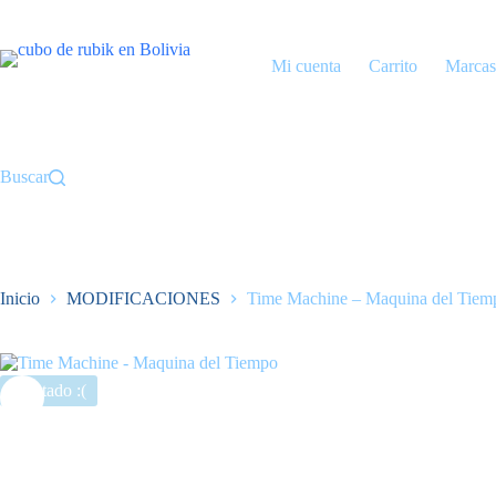
Saltar
al
contenido
Mi cuenta
Carrito
Marcas
Buscar
Inicio
MODIFICACIONES
Time Machine – Maquina del Tiem
Agotado :(