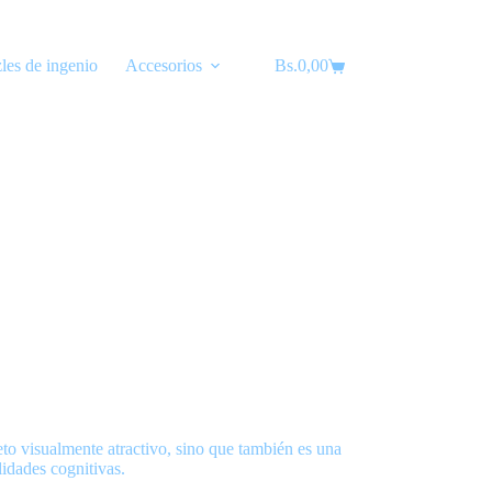
les de ingenio
Accesorios
Bs.
Lubricantes
0,00
Carro
de
compra
to visualmente atractivo, sino que también es una
lidades cognitivas.