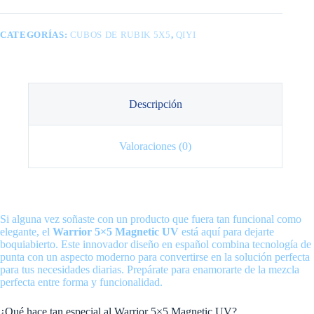
CATEGORÍAS:
CUBOS DE RUBIK 5X5
,
QIYI
Descripción
Valoraciones (0)
Si alguna vez soñaste con un producto que fuera tan funcional como
elegante, el
Warrior 5×5 Magnetic UV
está aquí para dejarte
boquiabierto. Este innovador diseño en español combina tecnología de
punta con un aspecto moderno para convertirse en la solución perfecta
para tus necesidades diarias. Prepárate para enamorarte de la mezcla
perfecta entre forma y funcionalidad.
¿Qué hace tan especial al Warrior 5×5 Magnetic UV?