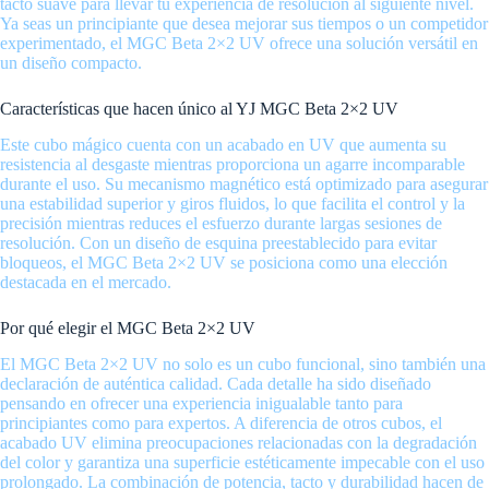
tacto suave para llevar tu experiencia de resolución al siguiente nivel.
Ya seas un principiante que desea mejorar sus tiempos o un competidor
experimentado, el MGC Beta 2×2 UV ofrece una solución versátil en
un diseño compacto.
Características que hacen único al YJ MGC Beta 2×2 UV
Este cubo mágico cuenta con un acabado en UV que aumenta su
resistencia al desgaste mientras proporciona un agarre incomparable
durante el uso. Su mecanismo magnético está optimizado para asegurar
una estabilidad superior y giros fluidos, lo que facilita el control y la
precisión mientras reduces el esfuerzo durante largas sesiones de
resolución. Con un diseño de esquina preestablecido para evitar
bloqueos, el MGC Beta 2×2 UV se posiciona como una elección
destacada en el mercado.
Por qué elegir el MGC Beta 2×2 UV
El MGC Beta 2×2 UV no solo es un cubo funcional, sino también una
declaración de auténtica calidad. Cada detalle ha sido diseñado
pensando en ofrecer una experiencia inigualable tanto para
principiantes como para expertos. A diferencia de otros cubos, el
acabado UV elimina preocupaciones relacionadas con la degradación
del color y garantiza una superficie estéticamente impecable con el uso
prolongado. La combinación de potencia, tacto y durabilidad hacen de