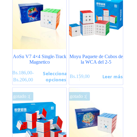
AoSu V7 4×4 Single-Track
Moyu Paquete de Cubos de
Magnetico
la WCA del 2-5
Este
Bs.
186,00
-
Seleccionar
Leer más
Bs.
159,00
producto
Rango
opciones
Bs.
206,00
tiene
de
múltiples
precios:
variantes.
desde
Agotado :(
Agotado :(
Las
Bs.186,00
opciones
hasta
se
Bs.206,00
pueden
elegir
en
la