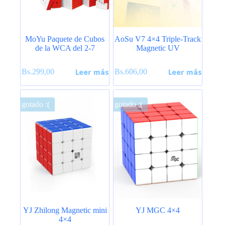
página
de
producto
MoYu Paquete de Cubos
AoSu V7 4×4 Triple-Track
de la WCA del 2-7
Magnetic UV
Leer más
Leer más
Bs.
299,00
Bs.
606,00
Agotado :(
Agotado :(
YJ Zhilong Magnetic mini
YJ MGC 4×4
4×4