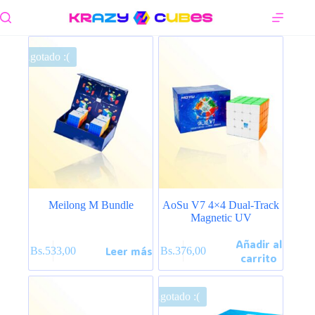
Saltar
al
contenido
Agotado :(
Meilong M Bundle
AoSu V7 4×4 Dual-Track
Magnetic UV
Añadir al
Leer más
Bs.
533,00
Bs.
376,00
carrito
Agotado :(