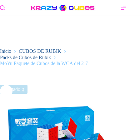
Saltar
al
contenido
Inicio
CUBOS DE RUBIK
Packs de Cubos de Rubik
MoYu Paquete de Cubos de la WCA del 2-7
Agotado :(