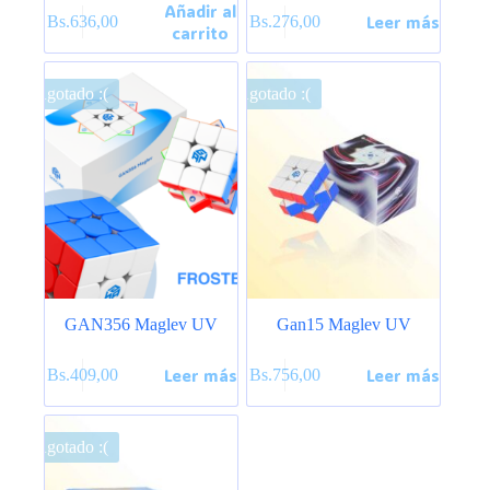
Añadir al
Leer más
Bs.
636,00
Bs.
276,00
carrito
Agotado :(
Agotado :(
GAN356 Maglev UV
Gan15 Maglev UV
Leer más
Leer más
Bs.
409,00
Bs.
756,00
Agotado :(