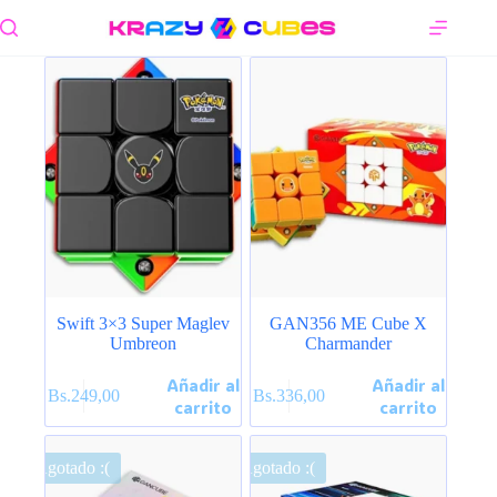
Saltar
al
contenido
Swift 3×3 Super Maglev
GAN356 ME Cube X
Umbreon
Charmander
Añadir al
Añadir al
Bs.
249,00
Bs.
336,00
carrito
carrito
Agotado :(
Agotado :(