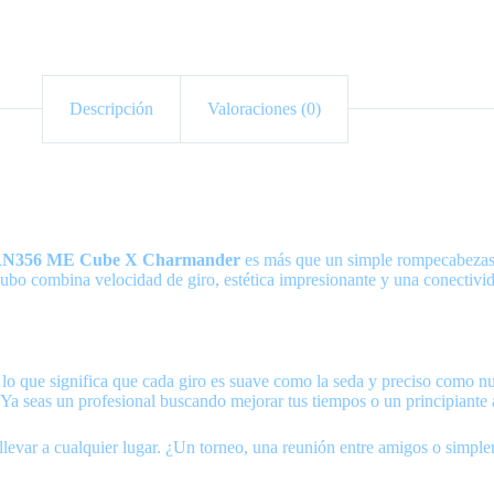
Descripción
Valoraciones (0)
N356 ME Cube X Charmander
es más que un simple rompecabezas: 
bo combina velocidad de giro, estética impresionante y una conectivid
que significa que cada giro es suave como la seda y preciso como nunc
a seas un profesional buscando mejorar tus tiempos o un principiante ap
var a cualquier lugar. ¿Un torneo, una reunión entre amigos o simpleme