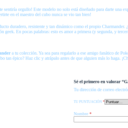
 sentiría orgullo! Este modelo no solo está diseñado para darte una exp
tirte en el maestro del cubo nunca se vio tan bien!
ducto duradero, resistente y tan dinámico como el propio Charmander.
ión geek. En pocas palabras: esto es amor a primera (y segunda, y tercer
ander
a tu colección. Ya sea para regalarlo a ese amigo fanático de Po
ubo tan épico? Haz clic y atrápalo antes de que alguien más lo haga. ¡
Sé el primero en valorar
Tu dirección de correo electró
TU PUNTUACIÓN
*
Nombre
*