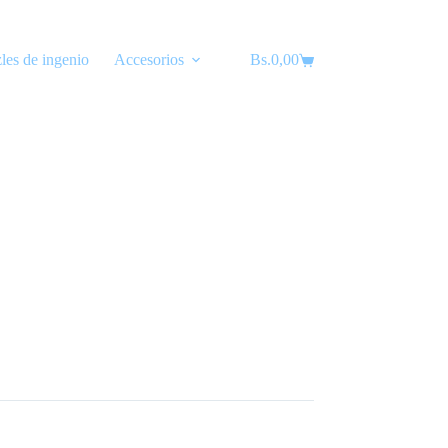
les de ingenio
Accesorios
Bs.
Lubricantes
0,00
Carro
de
compra