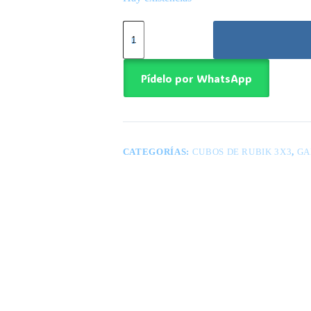
GAN356
ME
Cube
X
Charmander
Pídelo por WhatsApp
cantidad
CATEGORÍAS:
CUBOS DE RUBIK 3X3
,
GA