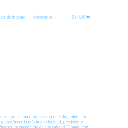
les de ingenio
Accesorios
Bs.
Lubricantes
0,00
Carro
de
compra
egro es una obra maestra de la ingeniería en
para ofrecer la máxima velocidad, precisión y
fica ser un speedcube de alta calidad. Dotado con