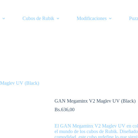
Cubos de Rubik
Modificaciones
Puzz
aglev UV (Black)
GAN Megaminx V2 Maglev UV (Black)
Bs.
636,00
El GAN Megaminx V2 Maglev UV en color n
el mundo de los cubos de Rubik. Diseñado 
comodidad, este cubo redefine lo que signi