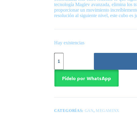
tecnología Maglev avanzada, elimina los tra
proporcionar un movimiento increíblemente 
resolución al siguiente nivel, este cubo es j
Hay existencias
GAN
Megaminx
V2
Maglev
UV
Pídelo por WhatsApp
(Black)
cantidad
CATEGORÍAS:
GAN
,
MEGAMINX