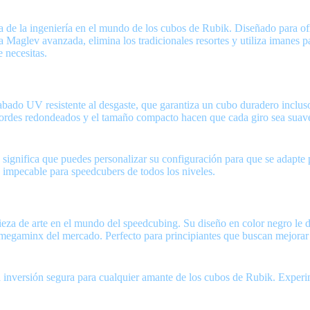
la ingeniería en el mundo de los cubos de Rubik. Diseñado para ofre
a Maglev avanzada, elimina los tradicionales resortes y utiliza imanes 
e necesitas.
 UV resistente al desgaste, que garantiza un cubo duradero incluso t
ordes redondeados y el tamaño compacto hacen que cada giro sea suave 
 significa que puedes personalizar su configuración para que se adapte 
n impecable para speedcubers de todos los niveles.
eza de arte en el mundo del speedcubing. Su diseño en color negro le da
 megaminx del mercado. Perfecto para principiantes que buscan mejorar
rsión segura para cualquier amante de los cubos de Rubik. Experiment