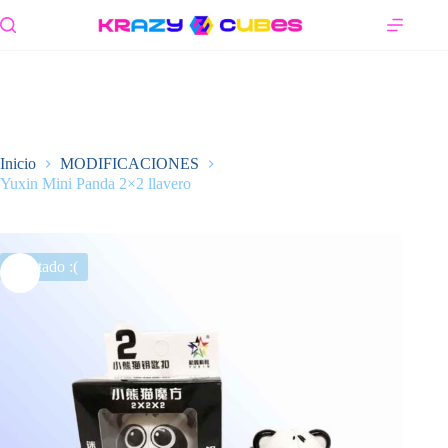
Saltar
al
contenido
Inicio
MODIFICACIONES
Yuxin Mini Panda 2×2 llavero
Agotado :(