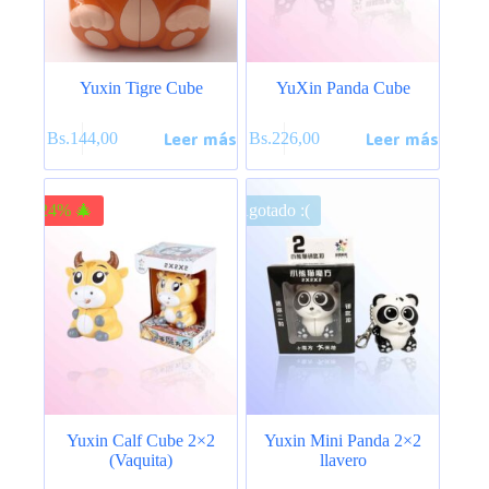
Yuxin Tigre Cube
YuXin Panda Cube
Leer más
Leer más
Bs.
144,00
Bs.
226,00
-24% 🎄
Agotado :(
Yuxin Calf Cube 2×2
Yuxin Mini Panda 2×2
(Vaquita)
llavero