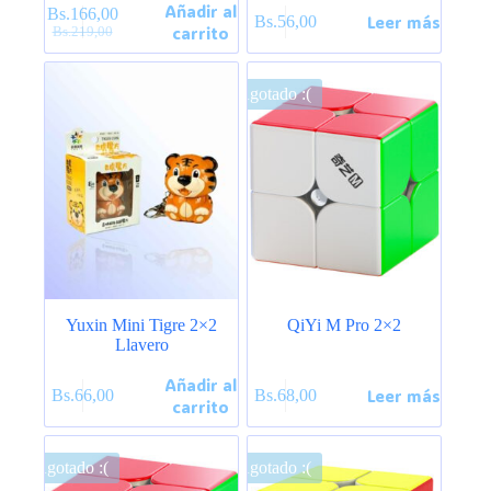
Añadir al
Bs.
166,00
Leer más
Bs.
56,00
El
El
carrito
Bs.
219,00
precio
precio
original
actual
era:
es:
Agotado :(
Bs.219,00.
Bs.166,00.
Yuxin Mini Tigre 2×2
QiYi M Pro 2×2
Llavero
Añadir al
Leer más
Bs.
66,00
Bs.
68,00
carrito
Agotado :(
Agotado :(