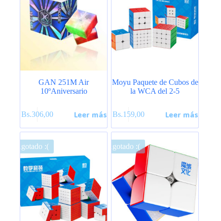
GAN 251M Air
Moyu Paquete de Cubos de
10ºAniversario
la WCA del 2-5
Leer más
Leer más
Bs.
306,00
Bs.
159,00
Agotado :(
Agotado :(