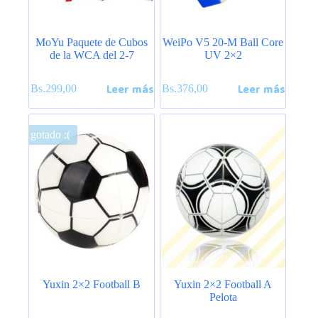
MoYu Paquete de Cubos
WeiPo V5 20-M Ball Core
de la WCA del 2-7
UV 2×2
Leer más
Leer más
Bs.
299,00
Bs.
376,00
Agotado :(
Yuxin 2×2 Football B
Yuxin 2×2 Football A
Pelota