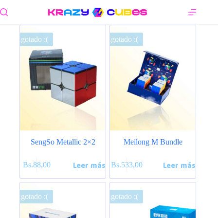
Saltar
al
contenido
Agotado :(
Agotado :(
SengSo Metallic 2×2
Meilong M Bundle
Leer más
Leer más
Bs.
88,00
Bs.
533,00
Agotado :(
Agotado :(