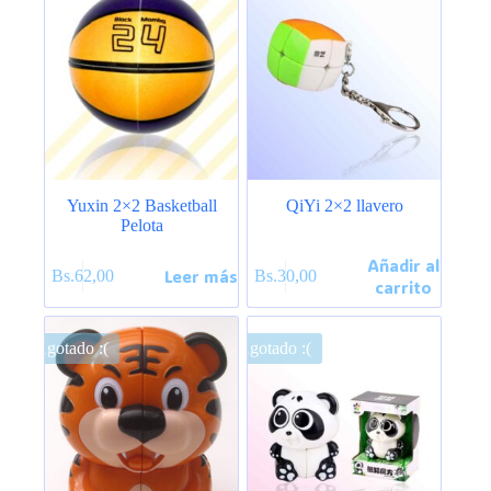
Yuxin 2×2 Basketball
QiYi 2×2 llavero
Pelota
Añadir al
Leer más
Bs.
62,00
Bs.
30,00
carrito
Agotado :(
Agotado :(