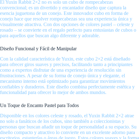
El Yuxin Rabbit 2×2 no es solo un cubo de rompecabezas
convencional; es un divertido y encantador diseño que captura la
esencia juguetona de un conejo. Este innovador cubo en forma de
conejo hace que resolver rompecabezas sea una experiencia única y
visualmente atractiva. Con dos opciones de colores pastel – celeste y
rosado – se convierte en el regalo perfecto para entusiastas de cubos o
para aquellos que buscan algo diferente y adorable.
Diseño Funcional y Fácil de Manipular
Con la calidad característica de Yuxin, este cubo 2×2 está diseñado
para ofrecer giros suaves y precisos, facilitando tanto a principiantes
como a expertos disfrutar de una experiencia de resolución sin
frustraciones. A pesar de su forma de conejo única y elegante, el
mecanismo interno está optimizado para garantizar movimientos
confiables y duraderos. Este diseño combina perfectamente estética y
funcionalidad para ofrecer lo mejor de ambos mundos.
Un Toque de Encanto Pastel para Todos
Disponible en los colores celeste y rosado, el Yuxin Rabbit 2×2 atrae
no solo a fanáticos de los cubos, sino también a coleccionistas y
personas que buscan añadir un toque de personalidad a su espacio. Su
diseño compacto y atractivo lo convierte en un excelente adorno para
escritorios, estanterías o áreas de juego. Estos colores suaves y la forma