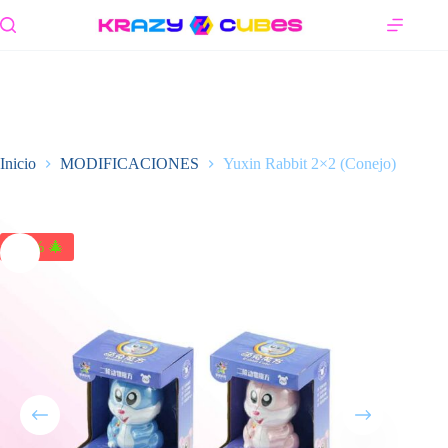
Saltar
al
contenido
Inicio
MODIFICACIONES
Yuxin Rabbit 2×2 (Conejo)
-24% 🎄