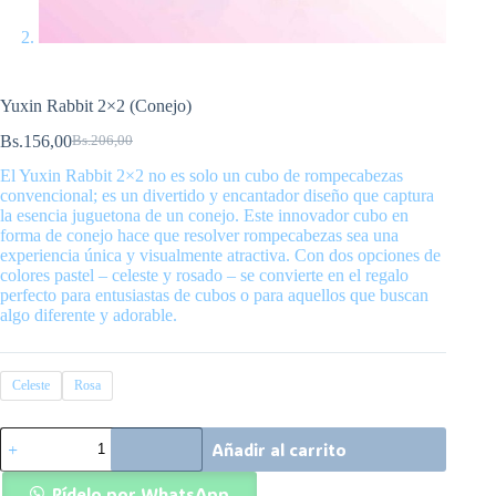
Yuxin Rabbit 2×2 (Conejo)
Bs.
156,00
Bs.
206,00
El
El
precio
precio
El Yuxin Rabbit 2×2 no es solo un cubo de rompecabezas
original
actual
convencional; es un divertido y encantador diseño que captura
era:
es:
la esencia juguetona de un conejo. Este innovador cubo en
Bs.206,00.
Bs.156,00.
forma de conejo hace que resolver rompecabezas sea una
experiencia única y visualmente atractiva. Con dos opciones de
colores pastel – celeste y rosado – se convierte en el regalo
perfecto para entusiastas de cubos o para aquellos que buscan
algo diferente y adorable.
Celeste
Rosa
Yuxin
Añadir al carrito
Rabbit
2x2
(Conejo)
Pídelo por WhatsApp