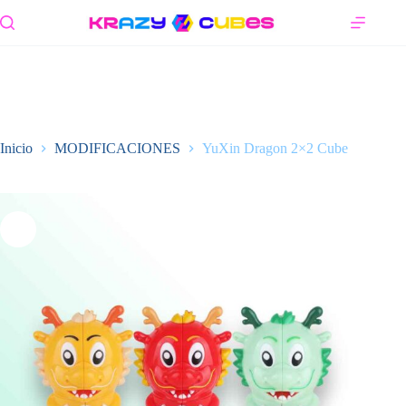
Saltar
al
contenido
Inicio
MODIFICACIONES
YuXin Dragon 2×2 Cube