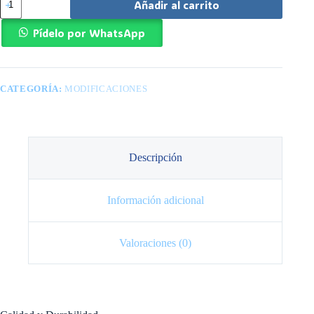
Añadir al carrito
Dragon
2x2
Cube
Pídelo por WhatsApp
cantidad
CATEGORÍA:
MODIFICACIONES
Descripción
Información adicional
Valoraciones (0)